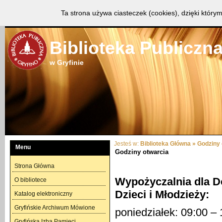
Biblioteka Główna
Oddział Dziecięcy
Górny Taras
Gard
Ta strona używa ciasteczek (cookies), dzięki którym
Biblioteka Publiczn
w Gryfinie
Jesteś w:
Biblioteka Główna
»
Godziny 
Menu
Godziny otwarcia
Strona Główna
Wypożyczalnia dla Do
O bibliotece
Dzieci i Młodzieży:
Katalog elektroniczny
Gryfińskie Archiwum Mówione
poniedziałek: 09:00 – 
Gryfińska Izba Pamięci