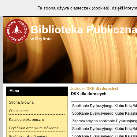
Biblioteka Główna
Oddział Dziecięcy
Górny Taras
Gard
Ta strona używa ciasteczek (cookies), dzięki którym
Biblioteka Publiczn
w Gryfinie
Jesteś w:
DKK dla dorosłych
Menu
DKK dla dorosłych
Strona Główna
Spotkanie Dyskusyjnego Klubu Książki 
O bibliotece
Spotkanie Dyskusyjnego Klubu Książki 
Katalog elektroniczny
Zapraszamy na spotkanie Dyskusyjnego
Gryfińskie Archiwum Mówione
Spotkanie Dyskusyjnego Klubu Książki 
Spotkanie Dyskusyjnego Klubu Książki 
Gryfińska Izba Pamięci