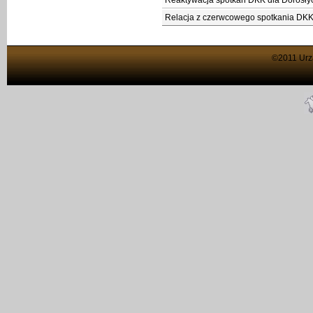
Reaktywacja spotkań DKK dla Dorosłyc
Relacja z czerwcowego spotkania DKK 
©2011 Urzą